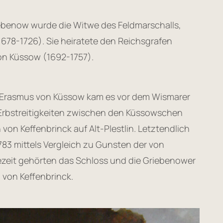
ebenow wurde die Witwe des Feldmarschalls,
1678-1726). Sie heiratete den Reichsgrafen
von Küssow (1692-1757).
s Erasmus von Küssow kam es vor dem Wismarer
 Erbstreitigkeiten zwischen den Küssowschen
on Keffenbrinck auf Alt-Plestlin. Letztendlich
783 mittels Vergleich zu Gunsten der von
gezeit gehörten das Schloss und die Griebenower
 von Keffenbrinck.