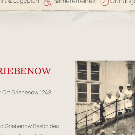
rt & Lageplan
Barrierefreiheit
Öffnung
RIEBENOW
er Ort Griebenow 1248
ird Griebenow Besitz des