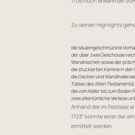
1706 noch erwähnten Vor
Zu seinen Highlights geh
die säulengeschmückte Vorha
der über zwei Geschosse reich
Wandnischen sowie der präch
die stuckierten Kamine in d
die Decken und Wandmalereien
Tobias des Alten Testaments)
die vom Keller bis zum Boden
zwei altertümliche Verliese un
Anhand der im Festsaal an
1723“ konnte einer der a
ermittelt werden.