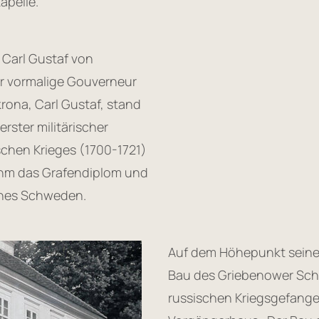
apelle.
Carl Gustaf von
er vormalige Gouverneur
ona, Carl Gustaf, stand
rster militärischer
ischen Krieges (1700-1721)
. ihm das Grafendiplom und
iches Schweden.
Auf dem Höhepunkt seiner 
Bau des Griebenower Schlo
russischen Kriegsgefange