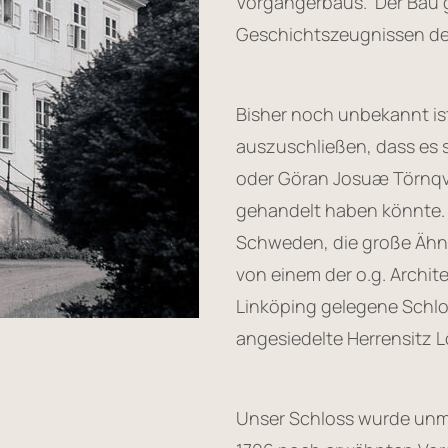
Vorgängerbaus. Der Bau 
Geschichtszeugnissen de
Bisher noch unbekannt ist
auszuschließen, dass es 
oder Göran Josuæ Törnqv
gehandelt haben könnte. 
Schweden, die große Ähn
von einem der o.g. Archit
Linköping gelegene Schlo
angesiedelte Herrensitz L
Unser Schloss wurde unmi