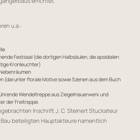
gängerbaus errichtet.
ören u.a.:
lle
ende Festsaal (die dortigen Halbsäulen, die apsidialen
tige Kronleuchter)
en Nebenräumen
 (darunter florale Motive sowie Szenen aus dem Buch
 führende Wendeltreppe aus Ziegelmauerwerk und
ter der Freitreppe.
gebrachten Inschrift „I. C. Steinert Stuckateur
m Bau beteiligten Hauptakteure namentlich