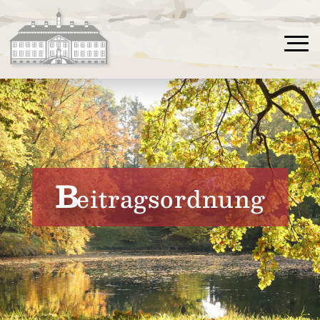
B
eitragsordnung