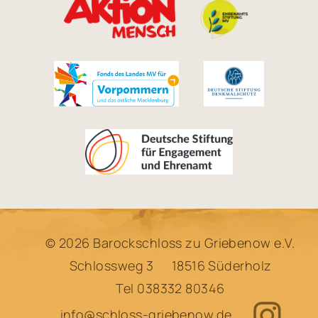
© 2026 Barockschloss zu Griebenow e.V.
Schlossweg 3
18516 Süderholz
Tel
038332 80346
info@schloss-griebenow.de