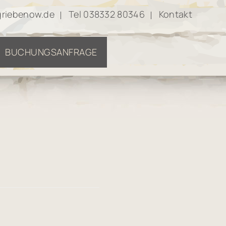
griebenow.de
Tel 038332 80346
Kontakt
BUCHUNGSANFRAGE